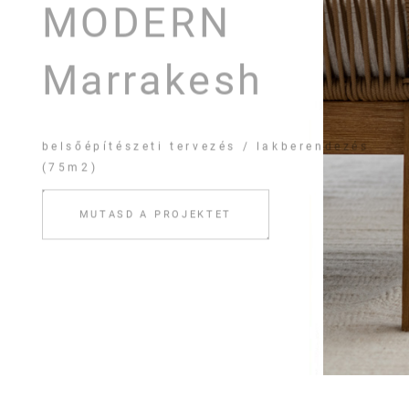
Marrakesh
belsőépítészeti tervezés / lakberendezés
(75m2)
MUTASD A PROJEKTET