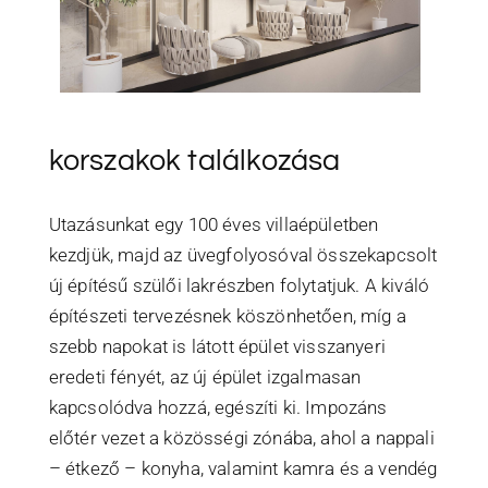
korszakok találkozása
Utazásunkat egy 100 éves villaépületben
kezdjük, majd az üvegfolyosóval összekapcsolt
új építésű szülői lakrészben folytatjuk. A kiváló
építészeti tervezésnek köszönhetően, míg a
szebb napokat is látott épület visszanyeri
eredeti fényét, az új épület izgalmasan
kapcsolódva hozzá, egészíti ki. Impozáns
előtér vezet a közösségi zónába, ahol a nappali
– étkező – konyha, valamint kamra és a vendég