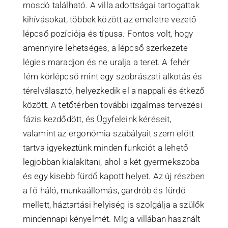
mosdó található. A villa adottságai tartogattak
kihívásokat, többek között az emeletre vezető
lépcső pozíciója és típusa. Fontos volt, hogy
amennyire lehetséges, a lépcső szerkezete
légies maradjon és ne uralja a teret. A fehér
fém körlépcső mint egy szobrászati alkotás és
térelválasztó, helyezkedik el a nappali és étkező
között. A tetőtérben további izgalmas tervezési
fázis kezdődött, és Ügyfeleink kéréseit,
valamint az ergonómia szabályait szem előtt
tartva igyekeztünk minden funkciót a lehető
legjobban kialakítani, ahol a két gyermekszoba
és egy kisebb fürdő kapott helyet. Az új részben
a fő háló, munkaállomás, gardrób és fürdő
mellett, háztartási helyiség is szolgálja a szülők
mindennapi kényelmét. Míg a villában használt