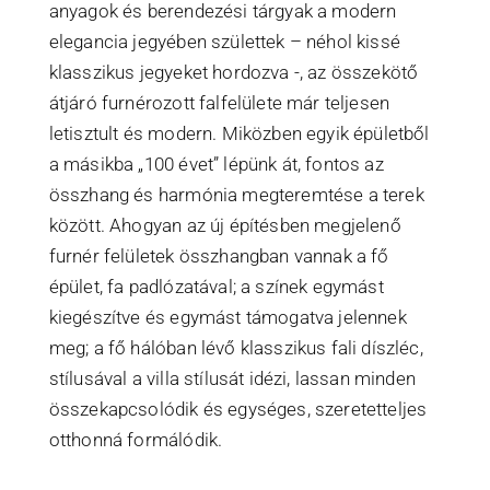
anyagok és berendezési tárgyak a modern
elegancia jegyében születtek – néhol kissé
klasszikus jegyeket hordozva -, az összekötő
átjáró furnérozott falfelülete már teljesen
letisztult és modern. Miközben egyik épületből
a másikba „100 évet” lépünk át, fontos az
összhang és harmónia megteremtése a terek
között. Ahogyan az új építésben megjelenő
furnér felületek összhangban vannak a fő
épület, fa padlózatával; a színek egymást
kiegészítve és egymást támogatva jelennek
meg; a fő hálóban lévő klasszikus fali díszléc,
stílusával a villa stílusát idézi, lassan minden
összekapcsolódik és egységes, szeretetteljes
otthonná formálódik.