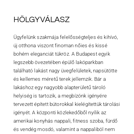
HÖLGYVÁLASZ
Ügyfelünk szakmája felelősségteljes és kihívó,
új otthona viszont finoman nőies és kissé
bohém eleganciát tükröz. A Budapest egyik
legszebb övezetében épülő lakóparkban
található lakást nagy üvegfelületek, napsütötte
és kellemes méretű terek jellemzik. Bár a
lakáshoz egy nagyobb alapterületű tároló
helyiség is tartozik, a megbízónk igényére
tervezett épített bútorokkal kielégítettük tárolási
igényét. A központi közlekedőből nyílik az
amerikai konyhás nappali, fitness szoba, fürdő
és vendég mosdó, valamint a nappaliból nem