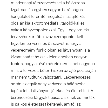
mindennapi térszervezéssel a hálószoba.
Izgalmas és egyben nagyon barátságos
hangulatot teremtő megoldás, az ajtó két
oldalán kialakított médiafal, tárolókkal és
nyitott könyvespolcokkal. Egy – egy projekt
tervezésekor több száz szempontot kell
figyelembe venni és összevetni, hogy a
végeredmény funkcióban és látványban is a
kívánt hatást hozza. Jelen esetben nagyon
fontos, hogy a tévé mérete nem lehet nagyobb,
mint a tervezett bútor, hiszen az ajtó pozícióján
már nem tudtunk változtatni. Lakberendezés
során az egyik nagy kedvenc a hálószoba
tapéta lett. Látványos, játékos és élettel teli. A
berendezési tárgyak típusa, a színek és minták
is pajkos életérzést keltenek, amitől az