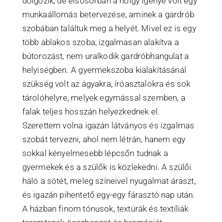
dolgozik, de elsősorban a hölgy igénye volt egy
munkaállomás betervezése, aminek a gardrób
szobában találtuk meg a helyét. Mivel ez is egy
több ablakos szoba, izgalmasan alakítva a
bútorozást, nem uralkodik gardróbhangulat a
helyiségben. A gyermekszoba kialakításánál
szükség volt az ágyakra, íróasztalokra és sok
tárolóhelyre, melyek egymással szemben, a
falak teljes hosszán helyezkednek el.
Szerettem volna igazán látványos és izgalmas
szobát tervezni, ahol nem létrán, hanem egy
sokkal kényelmesebb lépcsőn tudnak a
gyermekek és a szülők is közlekedni. A szülői
háló a sötét, meleg színeivel nyugalmat áraszt,
és igazán pihentető egy-egy fárasztó nap után.
A házban finom tónusok, textúrák és textíliák