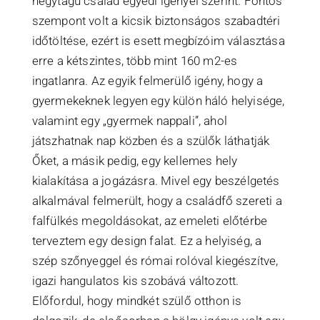
négytagú család egyedi igényei szerint. Fontos
szempont volt a kicsik biztonságos szabadtéri
időtöltése, ezért is esett megbízóim választása
erre a kétszintes, több mint 160 m2-es
ingatlanra. Az egyik felmerülő igény, hogy a
gyermekeknek legyen egy külön háló helyisége,
valamint egy „gyermek nappali”, ahol
játszhatnak nap közben és a szülők láthatják
Őket, a másik pedig, egy kellemes hely
kialakítása a jogázásra. Mivel egy beszélgetés
alkalmával felmerült, hogy a családfő szereti a
falfülkés megoldásokat, az emeleti előtérbe
terveztem egy design falat. Ez a helyiség, a
szép szőnyeggel és római rolóval kiegészítve,
igazi hangulatos kis szobává változott.
Előfordul, hogy mindkét szülő otthon is