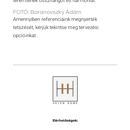
teremtenek összhangot és harmóniát.
FOTÓ: Baranovszky Ádám
Amennyiben referenciáink megnyerték
tetszését, kérjük tekintse meg tervezési
opcióinkat..
Elérhetőségek: